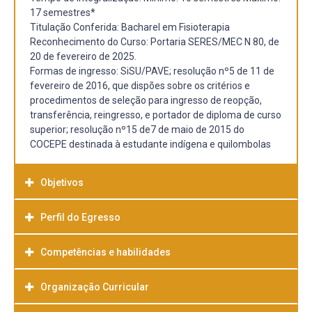
17 semestres*
Titulação Conferida: Bacharel em Fisioterapia
Reconhecimento do Curso: Portaria SERES/MEC N 80, de
20 de fevereiro de 2025.
Formas de ingresso: SiSU/PAVE; resolução nº5 de 11 de
fevereiro de 2016, que dispões sobre os critérios e
procedimentos de seleção para ingresso de reopção,
transferência, reingresso, e portador de diploma de curso
superior; resolução nº15 de7 de maio de 2015 do
COCEPE destinada à estudante indígena e quilombolas
Objetivos
Perfil do Egresso
Objetivo Geral
Formar um profissional capaz de intervir nas áreas da
saúde, educação e social, em seus diversos níveis de
Competências e habilidades
atenção e políticas vigentes, de forma crítico reflexiva,
utilizando recursos de formação embasados na visão
Organização Curricular
A formação universitária e a pratica profissional, deve
humanista da prática fisioterapêutica.
basear-se numa sólida fundamentação de pesquisa