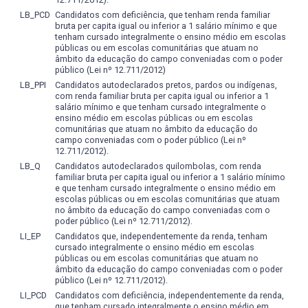
indivíduos;
exercício das seguintes competências e habilidades
LB_PCD
Candidatos com deficiência, que tenham renda familiar
• relacionar a problemática específica da população com a
específicas:
bruta per capita igual ou inferior a 1 salário mínimo e que
qual trabalhará, com os seus processos sociais, culturais e
- respeitar os princípios éticos inerentes ao exercício
tenham cursado integralmente o ensino médio em escolas
públicas ou em escolas comunitárias que atuam no
políticos e perceber que a emancipação e a autonomia da
profissional;
âmbito da educação do campo conveniadas com o poder
população atendida são os principais objetivos a serem
• atuar em todos os níveis de atenção à saúde,
público (Lei nº 12.711/2012)
atingidos pelos planos de ação e tratamento;
integrando-se em programas de promoção, manutenção,
LB_PPI
Candidatos autodeclarados pretos, pardos ou indígenas,
• conhecer os fatores sociais, econômicos, culturais e
prevenção, proteção e recuperação da saúde,
com renda familiar bruta per capita igual ou inferior a 1
salário mínimo e que tenham cursado integralmente o
políticos da vida do país, fundamentais à cidadania e à
sensibilizados e comprometidos com o ser humano,
ensino médio em escolas públicas ou em escolas
pratica profissional; reconhecer a saúde como direito e
respeitando-o e valorizando-o;
comunitárias que atuam no âmbito da educação do
atuar de forma a garantir a integralidade da assistência,
• atuar de forma multiprofissional, interdisciplinar e
campo conveniadas com o poder público (Lei nº
entendida como conjunto articulado e continuo das ações
12.711/2012).
transdisciplinar com extrema produtividade na promoção
e serviços preventivos e curativos, individuais e coletivos,
LB_Q
Candidatos autodeclarados quilombolas, com renda
da saúde baseado na convicção científica, de cidadania e
familiar bruta per capita igual ou inferior a 1 salário mínimo
exigidos para cada caso em todos os níveis de
de ética;
e que tenham cursado integralmente o ensino médio em
complexidade do sistema;
• reconhecer a saúde como direito e condições dignas de
escolas públicas ou em escolas comunitárias que atuam
• compreender as relações saúde e sociedade, como
vida e atuar de forma a garantir a integralidade da
no âmbito da educação do campo conveniadas com o
poder público (Lei nº 12.711/2012).
também as relações de exclusão e inclusão social, bem
assistência, entendida como conjunto articulado e
LI_EP
Candidatos que, independentemente da renda, tenham
como participar da formulação e implementação das
contínuodas ações e serviços preventivos e curativos,
cursado integralmente o ensino médio em escolas
políticas sociais, sejam estas setoriais (políticas de saúde,
individuais e coletivos, exigidos para cada caso em todos
públicas ou em escolas comunitárias que atuam no
infância e adolescência, educação, trabalho, promoção
os níveis de complexidade do sistema;
âmbito da educação do campo conveniadas com o poder
público (Lei nº 12.711/2012).
social, etc.) ou intersetoriais;
• contribuir para a manutenção da saúde, bem estar e
• reconhecer as intensas modificações nas relações
LI_PCD
Candidatos com deficiência, independentemente da renda,
qualidade de vida das pessoas, famílias e comunidade,
que tenham cursado integralmente o ensino médio em