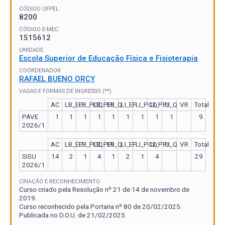
CÓDIGO UFPEL
8200
CÓDIGO E-MEC
1515612
UNIDADE
Escola Superior de Educação Física e Fisioterapia
COORDENADOR
RAFAEL BUENO ORCY
VAGAS E FORMAS DE INGRESSO (**)
AC
LB_EP
LB_PCD
LB_PPI
LB_Q
LI_EP
LI_PCD
LI_PPI
LI_Q
VR
Total
PAVE
1
1
1
1
1
1
1
1
1
9
2026/1
AC
LB_EP
LB_PCD
LB_PPI
LB_Q
LI_EP
LI_PCD
LI_PPI
LI_Q
VR
Total
SISU
14
2
1
4
1
2
1
4
29
2026/1
CRIAÇÃO E RECONHECIMENTO
Curso criado pela Resolução nº 21 de 14 de novembro de
2019.
Curso reconhecido pela Portaria nº 80 de 20/02/2025.
Publicada no D.O.U. de 21/02/2025.