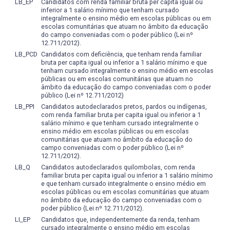
facilitador, transformador e integrador junto às
LB_EP
Candidatos com renda familiar bruta per capita igual ou
que unam a formação teórico prática com a busca
inferior a 1 salário mínimo que tenham cursado
comunidades e agrupamentos sociais através de atitudes
contínua de conhecimento e de atualização. Em suas
integralmente o ensino médio em escolas públicas ou em
permeadas pela noção de complementaridade e inclusão;
ações cotidianas precisa referenciar-se pela ética, pelo
escolas comunitárias que atuam no âmbito da educação
• oferecer ao aluno práticas de pesquisa, como iniciação
humanismo e pela capacidade de crítica. Aformação do
do campo conveniadas com o poder público (Lei nº
12.711/2012).
científica e práticas de docência através da monitoria
profissional Fisioterapeuta busca por competências e
LB_PCD
Candidatos com deficiência, que tenham renda familiar
sendo este um mecanismo dinamizador do processo
habilidades, objetiva que os processos de ensino
bruta per capita igual ou inferior a 1 salário mínimo e que
educacional;
aprendizagem ocorram em meio à realidade concreta.
tenham cursado integralmente o ensino médio em escolas
• conhecer os fundamentos históricos, filosóficos e
A formação profissional acontece num mundo
públicas ou em escolas comunitárias que atuam no
âmbito da educação do campo conveniadas com o poder
metodológicos da Fisioterapia e seus diferentes modelos
contemporâneo globalizado, o qual obriga o docente a
público (Lei nº 12.711/2012)
de intervenção;
manter-se constantemente atualizado, em relação aos
LB_PPI
Candidatos autodeclarados pretos, pardos ou indígenas,
• conhecer métodos e técnicas de investigação e
conteúdos trabalhados e, principalmente no que se refere
com renda familiar bruta per capita igual ou inferior a 1
elaboração de trabalhos acadêmicos e científicos;
às suas aplicações práticas. A proposta do Curso de
salário mínimo e que tenham cursado integralmente o
• conhecer os procedimentos e intervenções
ensino médio em escolas públicas ou em escolas
Fisioterapia da UFPel está alicerçada na ideia de
comunitárias que atuam no âmbito da educação do
fisioterapêuticas utilizadas tais como: atendimentos
universidade pública de qualidade. Este curso de
campo conveniadas com o poder público (Lei nº
individuais, grupais, familiares, institucionais, coletivos e
Fisioterapia orienta-se por princípios de autonomia e
12.711/2012).
comunitários;
liberdade de pensamento, nas ações de interação entre
LB_Q
Candidatos autodeclarados quilombolas, com renda
• conhecer, experimentar, analisar, utilizar e avaliar a
ensino, pesquisa e extensão.No processo de ensino, a
familiar bruta per capita igual ou inferior a 1 salário mínimo
e que tenham cursado integralmente o ensino médio em
estrutura e dinâmica das atividades das diferentes
graduação como a primeira etapa de formação, busca a
escolas públicas ou em escolas comunitárias que atuam
técnicas utilizada pelos fisioterapeutas;
necessidade de formação continuada; de parâmetros de
no âmbito da educação do campo conveniadas com o
• conhecer as bases conceituais das terapias do
ética pessoal e profissional; da capacidade crítica,
poder público (Lei nº 12.711/2012).
movimento: neuroevolutivas, neurofisiológicas e
investigativa e de reconstrução do conhecimento; da
LI_EP
Candidatos que, independentemente da renda, tenham
biomecânicas, psicocorporais, cinesioterápicas entre
cursado integralmente o ensino médio em escolas
construção e gestão coletiva e democrática do projeto