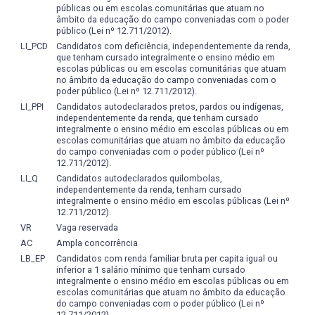
públicas ou em escolas comunitárias que atuam no
outras;
pedagógico; de abordagem interdisciplinar do
âmbito da educação do campo conveniadas com o poder
• conhecer a tecnologia assistiva e acessibilidade, através
conhecimento; da unicidade entre teoria-prática e da
público (Lei nº 12.711/2012).
da indicação, confecção e treinamento de dispositivos
articulação pedagógica entre conhecimentos de
LI_PCD
Candidatos com deficiência, independentemente da renda,
adaptativos;
formação geral e específica. Nesta proposta como ideia
que tenham cursado integralmente o ensino médio em
escolas públicas ou em escolas comunitárias que atuam
• desenvolver atividades profissionais com diferentes
básica tem-se que o aluno deverá ser estimulado para o
no âmbito da educação do campo conveniadas com o
grupos populacionais, tais como prescrever, ministrar e
desenvolvimento de plenas potencialidades. Tanto na
poder público (Lei nº 12.711/2012).
supervisionar terapia física;
área da cultura mais específica, como nas diversas
LI_PPI
Candidatos autodeclarados pretos, pardos ou indígenas,
• vivenciar atividades profissionais nos diferentes
formas de atividades desenvolvidas na Fisioterapia, como
independentemente da renda, que tenham cursado
integralmente o ensino médio em escolas públicas ou em
equipamentos sociais e de saúde, sejam hospitais,
também do desenvolvimento do espírito científico-
escolas comunitárias que atuam no âmbito da educação
unidades básicas de saúde, comunidades, instituições em
reflexivo. Pretende-se um currículo aberto que possa
do campo conveniadas com o poder público (Lei nº
regime aberto ou fechado, creches, centros de referência,
privilegiar a cultura científica de base em
12.711/2012).
convivência e de reabilitação, cooperativas, oficinas,
ciênciashumanas, sociais e biológicas, de modo a
LI_Q
Candidatos autodeclarados quilombolas,
instituições abrigadas e empresas, dentre outros;
independentemente da renda, tenham cursado
contribuir para a formação democrática, responsável e
integralmente o ensino médio em escolas públicas (Lei nº
• conhecer a estrutura anatomo-cinesiológica do ser
competente. Requer a adequação e o enriquecimento da
12.711/2012).
humano e o processo patológico geral e dos sistemas;
intervenção profissional, para possibilitar que a
VR
Vaga reservada
• conhecer a estrutura psíquica do ser humano, enfocada
Fisioterapia, tematizada nas suas manifestações
AC
Ampla concorrência
pelos diferentes modelos teóricos da personalidade;
clássicas e emergentes, possa ser compreendida e
LB_EP
Candidatos com renda familiar bruta per capita igual ou
• conhecer o desenvolvimento do ser humano em suas
analisada a partir da articulação das suas dimensões
inferior a 1 salário mínimo que tenham cursado
diferentes fases enfocado por várias teorias;
política, pedagógica, sociocultural e biodinâmica.
integralmente o ensino médio em escolas públicas ou em
• conhecer as forças sociais do ambiente, dos
escolas comunitárias que atuam no âmbito da educação
A formação do Fisioterapeuta tem por objetivo dotar o
do campo conveniadas com o poder público (Lei nº
movimentos da sociedade e seu impacto sobre os
profissional dos conhecimentos requeridos para o
12.711/2012).