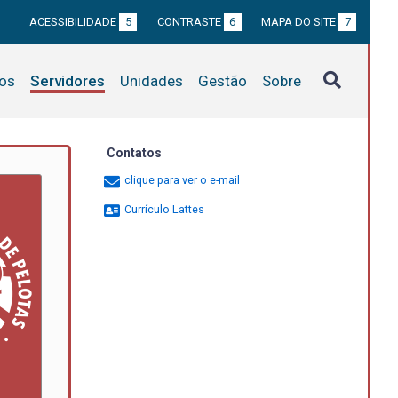
ACESSIBILIDADE
5
CONTRASTE
6
MAPA DO SITE
7
tos
Servidores
Unidades
Gestão
Sobre
Contatos
clique para ver o e-mail
Currículo Lattes