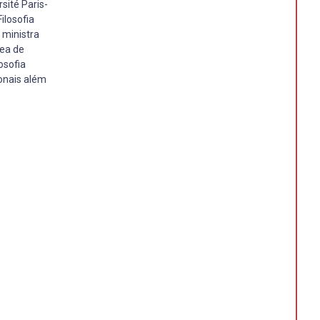
sité Paris-
ilosofia
 ministra
rea de
losofia
ionais além