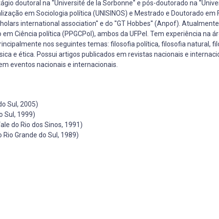
gio doutoral na ''Université de la Sorbonne'' e pós-doutorado na ''Univer
alização em Sociologia política (UNISINOS) e Mestrado e Doutorado em F
olars international association'' e do ''GT Hobbes'' (Anpof). Atualmente
o em Ciência política (PPGCPol), ambos da UFPel. Tem experiência na á
ncipalmente nos seguintes temas: filosofia política, filosofia natural, fi
física e ética. Possui artigos publicados em revistas nacionais e internac
 em eventos nacionais e internacionais.
do Sul, 2005)
o Sul, 1999)
le do Rio dos Sinos, 1991)
 Rio Grande do Sul, 1989)