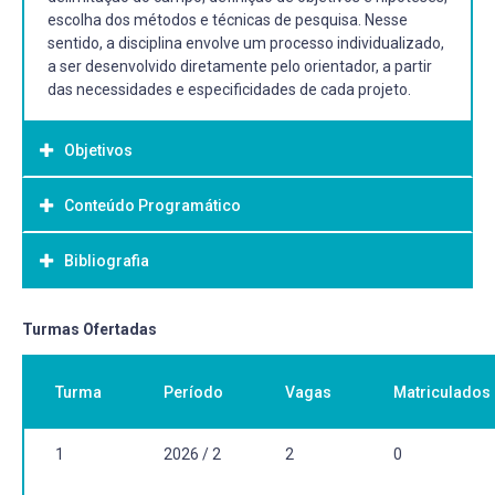
escolha dos métodos e técnicas de pesquisa. Nesse
sentido, a disciplina envolve um processo individualizado,
a ser desenvolvido diretamente pelo orientador, a partir
das necessidades e especificidades de cada projeto.
Objetivos
Conteúdo Programático
Objetivo Geral:
A disciplina tem por objetivo discutir o processo de
Bibliografia
elaboração do projeto de dissertação.
Bibliografia Básica:
Turmas Ofertadas
A definir conforme temática específica da dissertação.
Turma
Período
Vagas
Matriculados
1
2026 / 2
2
0