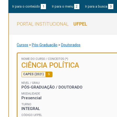
Ir para o conteúdo
1
Ir para o menu
2
Ir para a busca
3
PORTAL INSTITUCIONAL
UFPEL
Cursos
>
Pós-Graduação
>
Doutorados
NOME DO CURSO /
CONCEITOS (*)
CIÊNCIA POLÍTICA
CAPES (2021)
5
NÍVEL / GRAU
PÓS-GRADUAÇÃO / DOUTORADO
MODALIDADE
Presencial
TURNO
INTEGRAL
CÓDIGO UFPEL