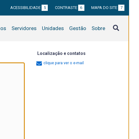
ACESSIBILIDADE
5
CONTRASTE
6
MAPA DO SITE
7
tos
Servidores
Unidades
Gestão
Sobre
Localização e contatos
clique para ver o e-mail