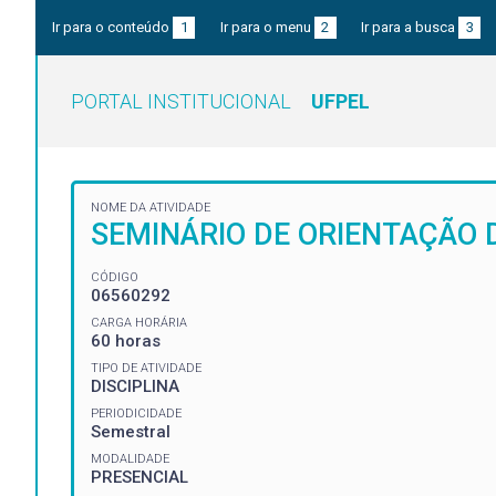
Ir para o conteúdo
1
Ir para o menu
2
Ir para a busca
3
PORTAL INSTITUCIONAL
UFPEL
NOME DA ATIVIDADE
SEMINÁRIO DE ORIENTAÇÃO 
CÓDIGO
06560292
CARGA HORÁRIA
60 horas
TIPO DE ATIVIDADE
DISCIPLINA
PERIODICIDADE
Semestral
MODALIDADE
PRESENCIAL