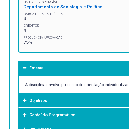
UNIDADE RESPONSÁVEL
Departamento de Sociologia e Política
CARGA HORÁRIA TEÓRICA
4
CRÉDITOS
4
FREQUÊNCIA APROVAÇÃO
75%
Ementa
A disciplina envolve processo de orientação individualiz
Objetivos
Conteúdo Programático
Objetivo Geral:
A disciplina tem por objetivo o desenvolvimento do projet