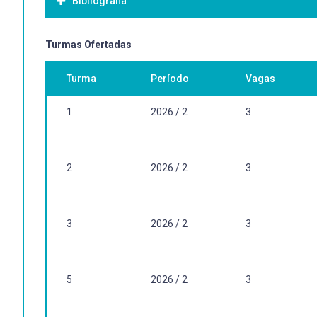
Bibliografia
Bibliografia Básica:
Turmas Ofertadas
De acordo com a demanda específica.
Turma
Período
Vagas
1
2026 / 2
3
2
2026 / 2
3
3
2026 / 2
3
5
2026 / 2
3