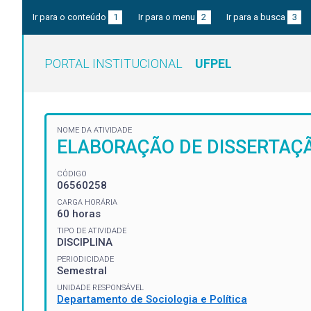
Ir para o conteúdo
1
Ir para o menu
2
Ir para a busca
3
PORTAL INSTITUCIONAL
UFPEL
NOME DA ATIVIDADE
ELABORAÇÃO DE DISSERTAÇ
CÓDIGO
06560258
CARGA HORÁRIA
60 horas
TIPO DE ATIVIDADE
DISCIPLINA
PERIODICIDADE
Semestral
UNIDADE RESPONSÁVEL
Departamento de Sociologia e Política