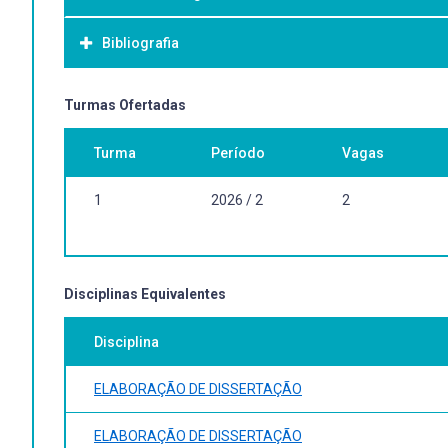
A disciplina tem por objetivo a elaboração do projeto de d
Bibliografia
Bibliografia Básica:
Turmas Ofertadas
A bibliografia depende da relação direta de orientação.
Turma
Período
Vagas
1
2026 / 2
2
Disciplinas Equivalentes
Disciplina
ELABORAÇÃO DE DISSERTAÇÃO
ELABORAÇÃO DE DISSERTAÇÃO