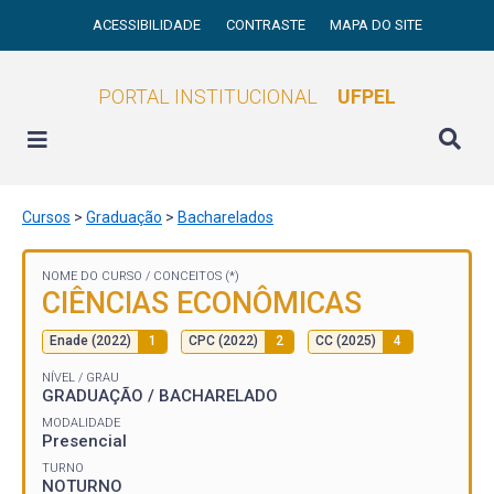
ACESSIBILIDADE
CONTRASTE
MAPA DO SITE
PORTAL INSTITUCIONAL
UFPEL
Cursos
>
Graduação
>
Bacharelados
NOME DO CURSO /
CONCEITOS (*)
CIÊNCIAS ECONÔMICAS
Enade (2022)
1
CPC (2022)
2
CC (2025)
4
NÍVEL / GRAU
GRADUAÇÃO / BACHARELADO
MODALIDADE
Presencial
TURNO
NOTURNO