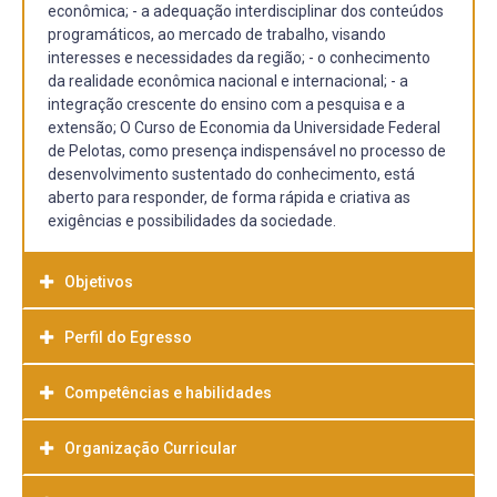
econômica; - a adequação interdisciplinar dos conteúdos
programáticos, ao mercado de trabalho, visando
interesses e necessidades da região; - o conhecimento
da realidade econômica nacional e internacional; - a
integração crescente do ensino com a pesquisa e a
extensão; O Curso de Economia da Universidade Federal
de Pelotas, como presença indispensável no processo de
desenvolvimento sustentado do conhecimento, está
aberto para responder, de forma rápida e criativa as
exigências e possibilidades da sociedade.
Objetivos
Perfil do Egresso
O objetivo geral do curso de bacharelado em ciências
econômicas da Universidade Federal de Pelotas é a
formação de economistas integrados à sociedade que, ao
Competências e habilidades
Como egresso do Curso de Ciências Econômicas da
aliar competências analíticas e teórico-prática das
Universidade Federal de Pelotas, o futuro profissional
questões econômicas, sejam capazes de analisar, avaliar
deverá possuir: Formação humanística, com uma visão
Organização Curricular
Seria sem sentido criar um molde pronto do que se
e propor políticas públicas e de negócios 19 que
geral ética e filosófica, que o capacite a compreender a
espera do aluno ao concluir o curso. Não só isso é
contribuam para o desenvolvimento econômico
realidade sistêmica do mundo econômico em que vive,