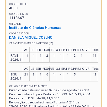
CÓDIGO UFPEL
4800
CÓDIGO E-MEC
1113667
UNIDADE
Instituto de Ciências Humanas
COORDENADOR
DANIELA MIGUEL COELHO
VAGAS E FORMAS DE INGRESSO (**)
AC
LB_EP
LB_PCD
LB_PPI
LB_Q
LI_EP
LI_PCD
LI_PPI
LI_Q
VR
Total
PAVE
1
1
1
2
1
1
1
2
1
11
2026/1
AC
LB_EP
LB_PCD
LB_PPI
LB_Q
LI_EP
LI_PCD
LI_PPI
LI_Q
VR
Total
SISU
21
3
1
6
1
4
1
5
42
2026/1
CRIAÇÃO E RECONHECIMENTO
Curso criado pela resolução 02 de 20 de agosto de 2001.
Curso reconhecido pela Portaria nº 3.799 de 17/11/2004.
Publicada no D.O.U. de 18/11/2004.
Renovação do reconhecimento Portaria nº 211 de
25/06/2020. Publicada na Seção 1, página 118 do D.O.U. de