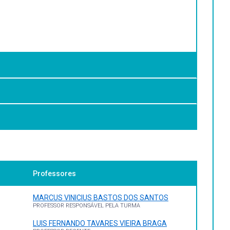
Professores
. Disponível em:
o: Ed. Atlas, 2012. E-Book (449 p.) Disponível em:
MARCUS VINICIUS BASTOS DOS SANTOS
PROFESSOR RESPONSÁVEL PELA TURMA
LUIS FERNANDO TAVARES VIEIRA BRAGA