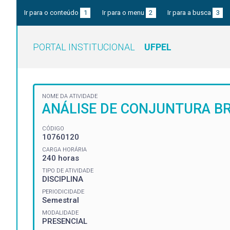
Ir para o conteúdo
1
Ir para o menu
2
Ir para a busca
3
PORTAL INSTITUCIONAL
UFPEL
NOME DA ATIVIDADE
ANÁLISE DE CONJUNTURA BRA
CÓDIGO
10760120
CARGA HORÁRIA
240 horas
TIPO DE ATIVIDADE
DISCIPLINA
PERIODICIDADE
Semestral
MODALIDADE
PRESENCIAL