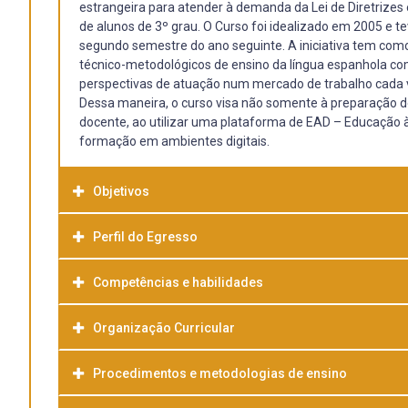
estrangeira para atender à demanda da Lei de Diretrizes
de alunos de 3º grau. O Curso foi idealizado em 2005 e
segundo semestre do ano seguinte. A iniciativa tem como
técnico-metodológicos de ensino da língua espanhola com
perspectivas de atuação num mercado de trabalho cada 
Dessa maneira, o curso visa não somente à preparação 
docente, ao utilizar uma plataforma de EAD – Educação à 
formação em ambientes digitais.
Objetivos
Perfil do Egresso
Competências e habilidades
Apesar de termos uma estrutura que procura dar suporte
precisa desenvolver a prática da pesquisa, uma vez que,
desempenho. A organização do tempo do aluno para este 
Organização Curricular
desenvolvimento das atividades propostas, mas não defin
Procedimentos e metodologias de ensino