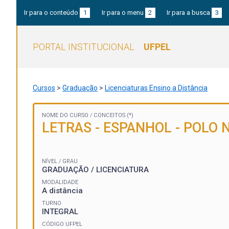
Ir para o conteúdo
1
Ir para o menu
2
Ir para a busca
3
PORTAL INSTITUCIONAL
UFPEL
Cursos
>
Graduação
>
Licenciaturas Ensino a Distância
NOME DO CURSO /
CONCEITOS (*)
LETRAS - ESPANHOL - POLO
NÍVEL / GRAU
GRADUAÇÃO / LICENCIATURA
MODALIDADE
A distância
TURNO
INTEGRAL
CÓDIGO UFPEL