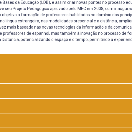
 e Bases da Educação (LDB), e assim criar novas pontes no processo ed
 teve seu Projeto Pedagógico aprovado pelo MEC em 2008, com inaugura
 objetivo a formação de professores habilitados no domínio dos princíp
o língua estrangeira, nas modalidades presencial e a distância, ampli
vez mais baseado nas novas tecnologias da informação e da comunica
de professores de espanhol, mas também à inovação no processo de f
Distância, potencializando o espaço e o tempo, permitindo a experiênc
 ao aluno no processo de ensino-aprendizagem, o aluno que estuda a d
 seu aprendizado depende também de seu próprio interesse, esforço e
processo é fundamental, já que o curso exige dedicação para o
e os horários do aluno, excetuando no encontro presencial.