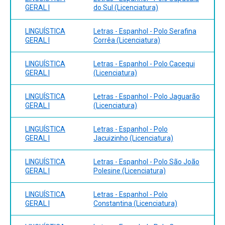
http://pepsic.bvsalud.org/scielo.php?
GERAL I
do Sul (Licenciatura)
script=sci_arttext&pid=S1806-58212005000300002.
Acesso em: 11 de fevereiro de 2025
LINGUÍSTICA
Letras - Espanhol - Polo Serafina
GERAL I
Corrêa (Licenciatura)
LINGUÍSTICA
Letras - Espanhol - Polo Cacequi
GERAL I
(Licenciatura)
LINGUÍSTICA
Letras - Espanhol - Polo Jaguarão
GERAL I
(Licenciatura)
LINGUÍSTICA
Letras - Espanhol - Polo
GERAL I
Jacuizinho (Licenciatura)
LINGUÍSTICA
Letras - Espanhol - Polo São João
GERAL I
Polesine (Licenciatura)
LINGUÍSTICA
Letras - Espanhol - Polo
GERAL I
Constantina (Licenciatura)