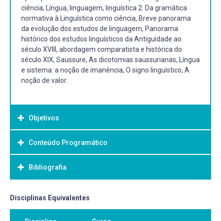
ciência, Língua, linguagem, linguística 2. Da gramática
normativa à Linguística como ciência, Breve panorama
da evolução dos estudos de linguagem, Panorama
histórico dos estudos linguísticos da Antiguidade ao
século XVIII, abordagem comparatista e histórica do
século XIX, Saussure, As dicotomias saussurianas, Língua
e sistema: a noção de imanência, O signo linguístico, A
noção de valor.
Objetivos
Conteúdo Programático
Objetivo Geral:
Dar início ao estudo científico das línguas, Compreender a
Bibliografia
teoria saussureana, Reconhecer e a evitar o preconceito
linguístico.
Bibliografia Básica:
Disciplinas Equivalentes
ANDRADE, Glícia Kelline Santos; SANTANA, Isabela Marília;