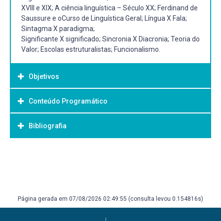
XVIII e XIX; A ciência linguística – Século XX; Ferdinand de
Saussure e oCurso de Linguística Geral; Língua X Fala;
Sintagma X paradigma;
Significante X significado; Sincronia X Diacronia; Teoria do
Valor; Escolas estruturalistas; Funcionalismo.
Objetivos
Conteúdo Programático
Objetivo Geral:
Geral
Bibliografia
A História dos Estudos da Linguagem I
Proporcionar aos alunos o conhecimento de um
panorama histórico dos estudos linguísticos pré-
A História dos Estudos da Linguagem II
saussureanos e o aprofundamento do
Bibliografia Básica:
conhecimento acerca da Linguística estruturalista.
Saussure e o Curso de Linguística Geral
ARRIVÉ, Michel. Em busca de Ferdinand de Saussure. São
Paulo: Parábola Editorial, 2010. CABRAL, Leonor Scliar.
Específicos
Relações sintagmáticas e paradigmáticas; Significante e
Introdução à linguística. Porto Alegre: Globo, 1997.
· Espera-se que os alunos sejam capazes de:
Página gerada em 07/08/2026 02:49:55 (consulta levou 0.154816s)
significado; Teoria do Valor
CÂMARA JR., Joaquim Mattoso. História da linguística.
· Compreender a importância histórica das escolas
Petrópolis: Vozes, 1975. CARVALHO, Castelar de. Para
linguísticas pré-saussureanas;