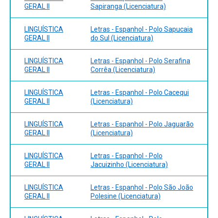
Boniatti, Edina. O destino das palavras: a ambigüidade
GERAL II
Sapiranga (Licenciatura)
lexical na interpretação de texto. PEPSIC, Ciências e
Cognição, vol. 6, n. 1, 2005. Disponível em:
LINGUÍSTICA
Letras - Espanhol - Polo Sapucaia
http://pepsic.bvsalud.org/scielo.php?
GERAL II
do Sul (Licenciatura)
script=sci_arttext&pid=S1806-58212005000300002.
Acesso em: 11 de fevereiro de 2025.
LINGUÍSTICA
Letras - Espanhol - Polo Serafina
GERAL II
Corrêa (Licenciatura)
LINGUÍSTICA
Letras - Espanhol - Polo Cacequi
GERAL II
(Licenciatura)
LINGUÍSTICA
Letras - Espanhol - Polo Jaguarão
GERAL II
(Licenciatura)
LINGUÍSTICA
Letras - Espanhol - Polo
GERAL II
Jacuizinho (Licenciatura)
LINGUÍSTICA
Letras - Espanhol - Polo São João
GERAL II
Polesine (Licenciatura)