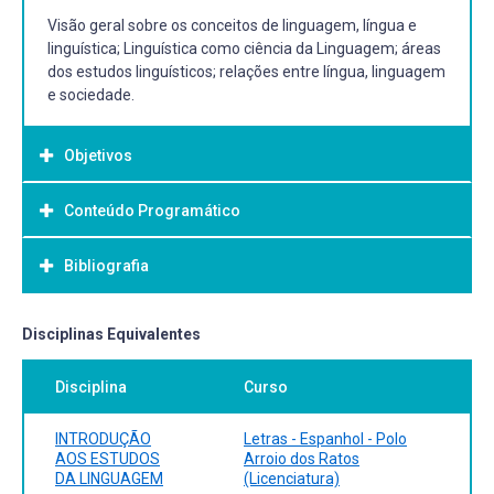
Visão geral sobre os conceitos de linguagem, língua e
linguística; Linguística como ciência da Linguagem; áreas
dos estudos linguísticos; relações entre língua, linguagem
e sociedade.
Objetivos
Conteúdo Programático
Objetivo Geral:
Trabalhar conceitos referentes à linguagem dentro do
Bibliografia
áreas dos estudos linguísticos; relações entre língua,
escopo das ciências da Linguagem.
linguagem e sociedade.
Bibliografia Básica:
Disciplinas Equivalentes
CHOMSKY, Noam. Novos Horizontes no Estudo da
Disciplina
Curso
Linguagem. Revista Delta, edição13 (spe), 1997.
Disponível em:
https://www.scielo.br/j/delta/a/CQTtxYpb3gWqft7BYXntRLz/
INTRODUÇÃO
Letras - Espanhol - Polo
Acesso 11 de fevereiro de 2025. AIUB, Giovani. UM BREVE
AOS ESTUDOS
Arroio dos Ratos
DA LINGUAGEM
(Licenciatura)
HISTÓRICO SOBRE OS ESTUDOS DA LINGUAGEM: