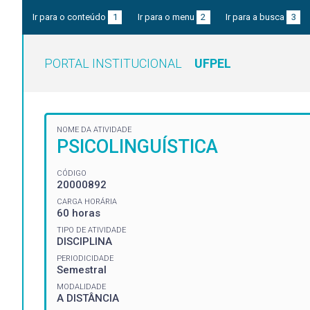
Ir para o conteúdo
1
Ir para o menu
2
Ir para a busca
3
PORTAL INSTITUCIONAL
UFPEL
NOME DA ATIVIDADE
PSICOLINGUÍSTICA
CÓDIGO
20000892
CARGA HORÁRIA
60 horas
TIPO DE ATIVIDADE
DISCIPLINA
PERIODICIDADE
Semestral
MODALIDADE
A DISTÂNCIA