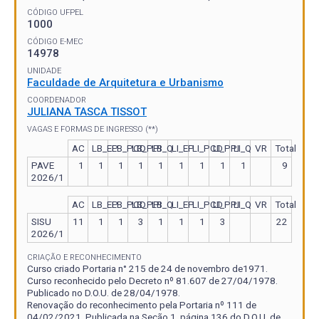
CÓDIGO UFPEL
1000
CÓDIGO E-MEC
14978
UNIDADE
Faculdade de Arquitetura e Urbanismo
COORDENADOR
JULIANA TASCA TISSOT
VAGAS E FORMAS DE INGRESSO (**)
AC
LB_EP
LB_PCD
LB_PPI
LB_Q
LI_EP
LI_PCD
LI_PPI
LI_Q
VR
Total
PAVE
1
1
1
1
1
1
1
1
1
9
2026/1
AC
LB_EP
LB_PCD
LB_PPI
LB_Q
LI_EP
LI_PCD
LI_PPI
LI_Q
VR
Total
SISU
11
1
1
3
1
1
1
3
22
2026/1
CRIAÇÃO E RECONHECIMENTO
Curso criado Portaria n° 215 de 24 de novembro de1971.
Curso reconhecido pelo Decreto nº 81.607 de 27/04/1978.
Publicado no D.O.U. de 28/04/1978.
Renovação do reconhecimento pela Portaria nº 111 de
04/02/2021. Publicada na Seção 1, página 136 do D.O.U. de