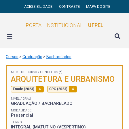
ACESSIBILIDADE
CONTRASTE
MAPA DO SITE
PORTAL INSTITUCIONAL
UFPEL
Cursos
>
Graduação
>
Bacharelados
NOME DO CURSO /
CONCEITOS (*)
ARQUITETURA E URBANISMO
Enade (2023)
4
CPC (2023)
4
NÍVEL / GRAU
GRADUAÇÃO / BACHARELADO
MODALIDADE
Presencial
TURNO
INTEGRAL (MATUTINO+VESPERTINO)