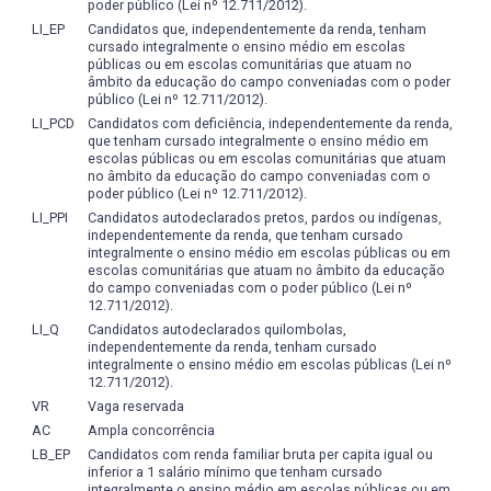
poder público (Lei nº 12.711/2012).
LI_EP
Candidatos que, independentemente da renda, tenham
cursado integralmente o ensino médio em escolas
públicas ou em escolas comunitárias que atuam no
âmbito da educação do campo conveniadas com o poder
público (Lei nº 12.711/2012).
LI_PCD
Candidatos com deficiência, independentemente da renda,
que tenham cursado integralmente o ensino médio em
escolas públicas ou em escolas comunitárias que atuam
no âmbito da educação do campo conveniadas com o
poder público (Lei nº 12.711/2012).
LI_PPI
Candidatos autodeclarados pretos, pardos ou indígenas,
independentemente da renda, que tenham cursado
integralmente o ensino médio em escolas públicas ou em
escolas comunitárias que atuam no âmbito da educação
do campo conveniadas com o poder público (Lei nº
12.711/2012).
LI_Q
Candidatos autodeclarados quilombolas,
independentemente da renda, tenham cursado
integralmente o ensino médio em escolas públicas (Lei nº
12.711/2012).
VR
Vaga reservada
AC
Ampla concorrência
LB_EP
Candidatos com renda familiar bruta per capita igual ou
inferior a 1 salário mínimo que tenham cursado
integralmente o ensino médio em escolas públicas ou em