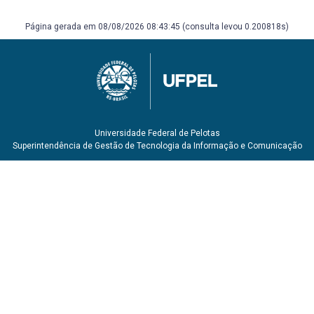
13532 – Elaboração de projetos de edificações –
arquitetura.
Página gerada em 08/08/2026 08:43:45 (consulta levou 0.200818s)
CHING, Francis D.K. Sistemas estruturais Ilustrados,
padrões, sistemas e projeto. Porto Alegre: Bookman,
2010.
ELEVADORES ATLAS. Manual Técnico de Transporte
Vertical nos Edifícios.
McLEOD, Virgínia. Detalhes construtivos da Arquitetura
Contemporânea com vidro. Porto Alegre: Bookman, 2011.
PIÑON, Helio. Teoria do Projeto. Livraria do Arquiteto, Porto
Universidade Federal de Pelotas
Superintendência de Gestão de Tecnologia da Informação e Comunicação
Alegre, 2006.