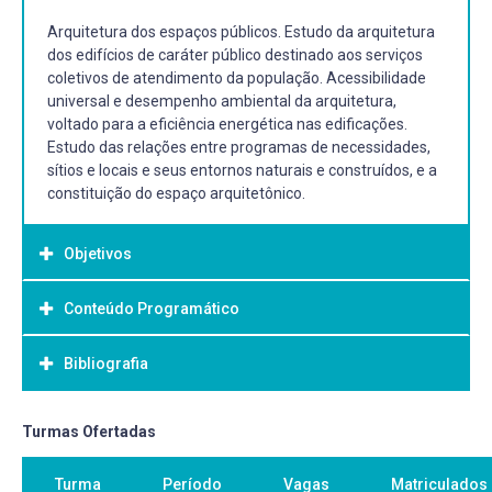
Arquitetura dos espaços públicos. Estudo da arquitetura
dos edifícios de caráter público destinado aos serviços
coletivos de atendimento da população. Acessibilidade
universal e desempenho ambiental da arquitetura,
voltado para a eficiência energética nas edificações.
Estudo das relações entre programas de necessidades,
sítios e locais e seus entornos naturais e construídos, e a
constituição do espaço arquitetônico.
Objetivos
Conteúdo Programático
Objetivo Geral:
Objetivo(s) Geral(ais):
Bibliografia
Desenvolver habilidades e adquirir competências para a
elaboração de projetos de arquitetura, através de
exercícios de interpretação e aplicação de diretrizes
Bibliografia Básica:
Turmas Ofertadas
físico-ambientais (normas, regulamentos, legislação,
ARAVENA, Alejandro (Ed.). Material de Arquitectura.
programas arquitetônicos, estudos de caracterização do
Turma
Período
Vagas
Matriculados
Santiago de Chile: Ediciones ARQ, 2003.
entorno) com o aporte de teorias da arquitetura e