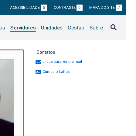
ACESSIBILIDADE
5
CONTRASTE
6
MAPA DO SITE
7
tos
Servidores
Unidades
Gestão
Sobre
Contatos
clique para ver o e-mail
Currículo Lattes