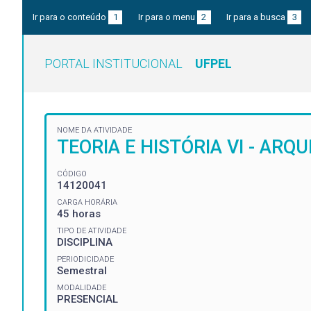
Ir para o conteúdo
1
Ir para o menu
2
Ir para a busca
3
PORTAL INSTITUCIONAL
UFPEL
NOME DA ATIVIDADE
TEORIA E HISTÓRIA VI - ARQ
CÓDIGO
14120041
CARGA HORÁRIA
45 horas
TIPO DE ATIVIDADE
DISCIPLINA
PERIODICIDADE
Semestral
MODALIDADE
PRESENCIAL