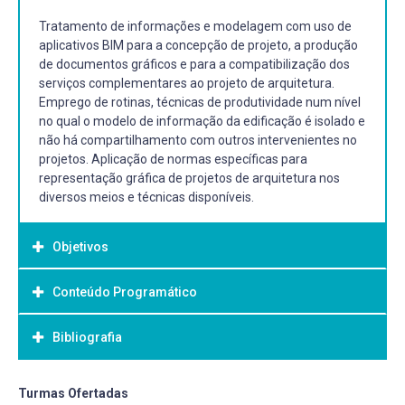
Tratamento de informações e modelagem com uso de
aplicativos BIM para a concepção de projeto, a produção
de documentos gráficos e para a compatibilização dos
serviços complementares ao projeto de arquitetura.
Emprego de rotinas, técnicas de produtividade num nível
no qual o modelo de informação da edificação é isolado e
não há compartilhamento com outros intervenientes no
projetos. Aplicação de normas específicas para
representação gráfica de projetos de arquitetura nos
diversos meios e técnicas disponíveis.
Objetivos
Conteúdo Programático
Objetivo Geral:
Objetivo(s) Geral(ais):
Bibliografia
Capacitar o aluno a utilizar os programas dando ênfase
aos aspectos da metodologia de trabalho do arquiteto,
otimizando o processo de trabalho e racionalizando o
Bibliografia Básica:
Turmas Ofertadas
processo projetual.