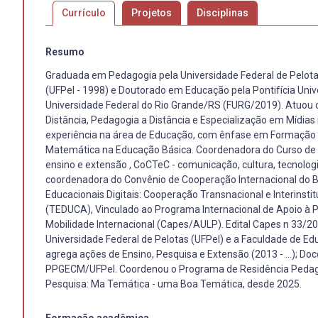
Currículo
Projetos
Disciplinas
Resumo
Graduada em Pedagogia pela Universidade Federal de Pelota
(UFPel - 1998) e Doutorado em Educação pela Pontifícia Un
Universidade Federal do Rio Grande/RS (FURG/2019). Atuou
Distância, Pedagogia a Distância e Especialização em Mídia
experiência na área de Educação, com ênfase em Formação d
Matemática na Educação Básica. Coordenadora do Curso de P
ensino e extensão , CoCTeC - comunicação, cultura, tecnolo
coordenadora do Convênio de Cooperação Internacional do 
Educacionais Digitais: Cooperação Transnacional e Interin
(TEDUCA), Vinculado ao Programa Internacional de Apoio à Pe
Mobilidade Internacional (Capes/AULP). Edital Capes n 33/2
Universidade Federal de Pelotas (UFPel) e a Faculdade de
agrega ações de Ensino, Pesquisa e Extensão (2013 - ...); 
PPGECM/UFPel. Coordenou o Programa de Residência Pedagó
Pesquisa: Ma Temática - uma Boa Temática, desde 2025.