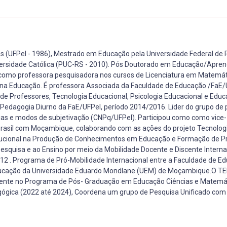
s (UFPel - 1986), Mestrado em Educação pela Universidade Federal de 
iversidade Católica (PUC-RS - 2010). Pós Doutorado em Educação/Apr
 como professora pesquisadora nos cursos de Licenciatura em Matemát
s na Educação. É professora Associada da Faculdade de Educação /FaE
e Professores, Tecnologia Educacional, Psicologia Educacional e Edu
edagogia Diurno da FaE/UFPel, período 2014/2016. Lider do grupo de 
gias e modos de subjetivação (CNPq/UFPel). Participou como como vice-
Brasil com Moçambique, colaborando com as ações do projeto Tecnolog
stitucional na Produção de Conhecimentos em Educação e Formação de P
squisa e ao Ensino por meio da Mobilidade Docente e Discente Internac
012 . Programa de Pró-Mobilidade Internacional entre a Faculdade de E
 Educação da Universidade Eduardo Mondlane (UEM) de Moçambique.O 
Docente no Programa de Pós- Graduação em Educação Ciências e Matemát
gica (2022 até 2024), Coordena um grupo de Pesquisa Unificado co