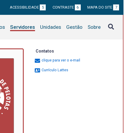
ACESSIBILIDADE
5
CONTRASTE
6
MAPA DO SITE
7
tos
Servidores
Unidades
Gestão
Sobre
Contatos
clique para ver o e-mail
Currículo Lattes