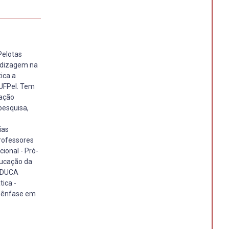
Pelotas
endizagem na
ica a
/UFPel. Tem
cação
pesquisa,
ias
rofessores
ional - Pró-
ducação da
TEDUCA
ica -
m ênfase em