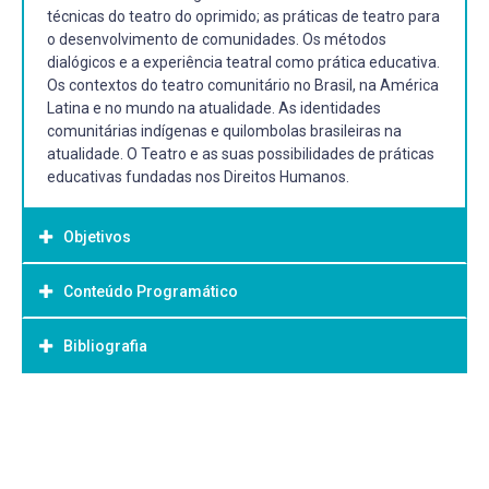
técnicas do teatro do oprimido; as práticas de teatro para
o desenvolvimento de comunidades. Os métodos
dialógicos e a experiência teatral como prática educativa.
Os contextos do teatro comunitário no Brasil, na América
Latina e no mundo na atualidade. As identidades
comunitárias indígenas e quilombolas brasileiras na
atualidade. O Teatro e as suas possibilidades de práticas
educativas fundadas nos Direitos Humanos.
Objetivos
Conteúdo Programático
Objetivo Geral:
Geral
Bibliografia
UNIDADE 1 - TEATRO COMUNITÁRIO NO BRASIL
- Introduzir a temática do teatro em comunidade e suas
1.1 Principais características das práticas teatrais
implicações educacionais;
comunitárias
- Refletir sobre a proposta de Teatro do Oprimido entre
Bibliografia Básica:
1.2 Motivações e objetivos dos grupos de teatro
outras propostas de grupos de comunidades e suas
comunitário
BOAL. Augusto. Jogos para atores e não atores. 14 ed. Rio
metodologias em diferentes contextos e espaços
1.3 O Teatro popular de periferia
de Janeiro: Civilização Brasileira,1998.
educativos;