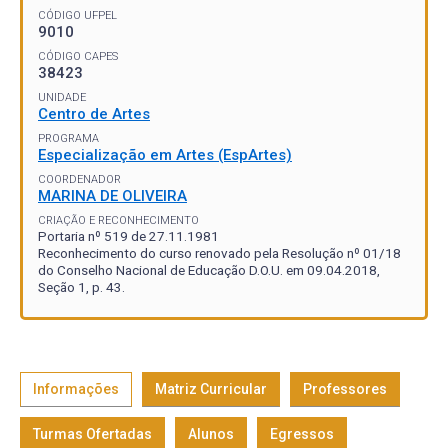
CÓDIGO UFPEL
9010
CÓDIGO CAPES
38423
UNIDADE
Centro de Artes
PROGRAMA
Especialização em Artes (EspArtes)
COORDENADOR
MARINA DE OLIVEIRA
CRIAÇÃO E RECONHECIMENTO
Portaria nº 519 de 27.11.1981
Reconhecimento do curso renovado pela Resolução nº 01/18
do Conselho Nacional de Educação D.O.U. em 09.04.2018,
Seção 1, p. 43.
Informações
Matriz Curricular
Professores
Turmas Ofertadas
Alunos
Egressos