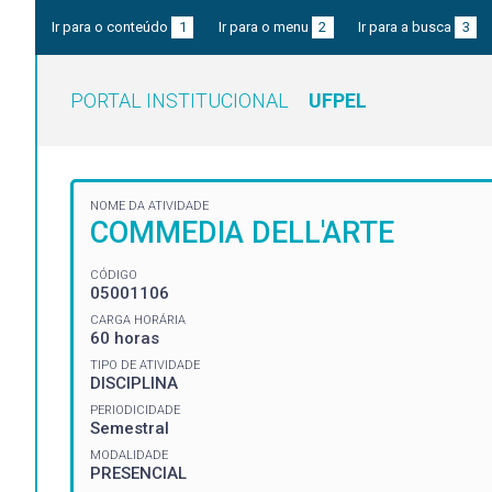
Ir para o conteúdo
1
Ir para o menu
2
Ir para a busca
3
PORTAL INSTITUCIONAL
UFPEL
NOME DA ATIVIDADE
COMMEDIA DELL'ARTE
CÓDIGO
05001106
CARGA HORÁRIA
60 horas
TIPO DE ATIVIDADE
DISCIPLINA
PERIODICIDADE
Semestral
MODALIDADE
PRESENCIAL