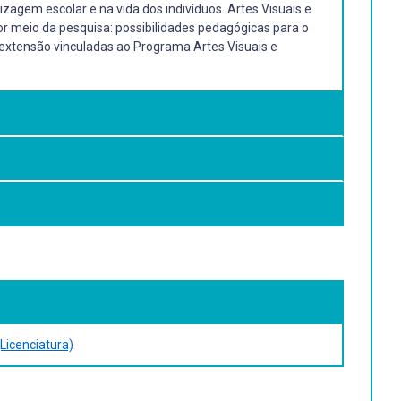
izagem escolar e na vida dos indivíduos. Artes Visuais e
 meio da pesquisa: possibilidades pedagógicas para o
 extensão vinculadas ao Programa Artes Visuais e
 no ensino das Artes Visuais, em especial a reflexão
(Licenciatura)
 Vol. 1 Brasília: MMA, Departamento de Educação