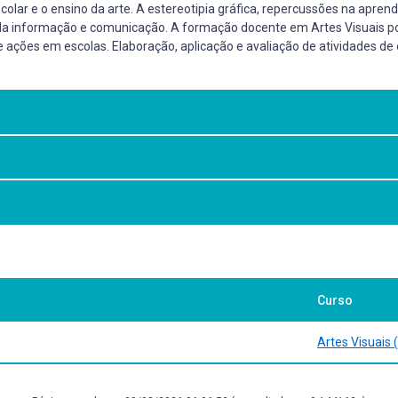
colar e o ensino da arte. A estereotipia gráfica, repercussões na aprend
a informação e comunicação. A formação docente em Artes Visuais por
ações em escolas. Elaboração, aplicação e avaliação de atividades de
dalidade Licenciatura a análise de diferentes possibilidades pedagógicas
o fundamental.
de e ensino. Guarapuava: Unicentro, 2013. Disponível em:
.
Visuais (estereotipia gráfica x expressões visuais subjetivas);
Curso
e outros ensaios. São Paulo: Cortez, 2002.
, Educação e Sociedade no contexto das Novas
no das artes. Porto Alegre: Mediação, 2001.
Artes Visuais 
sonância com as tendências contemporâneas da Arte/Educação;
al;
de ideias metodológicas.
nhos: formação de educadoras(es) ambientais e coletivos educadores.