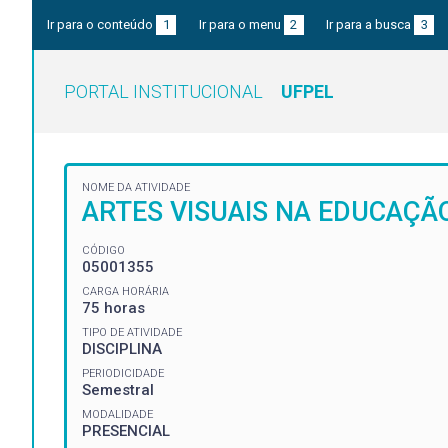
Ir para o conteúdo
1
Ir para o menu
2
Ir para a busca
3
PORTAL INSTITUCIONAL
UFPEL
NOME DA ATIVIDADE
ARTES VISUAIS NA EDUCAÇÃO
CÓDIGO
05001355
CARGA HORÁRIA
75 horas
TIPO DE ATIVIDADE
DISCIPLINA
PERIODICIDADE
Semestral
MODALIDADE
PRESENCIAL