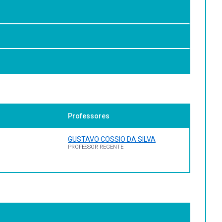
licação na prática acadêmica e profissional.
Professores
GUSTAVO COSSIO DA SILVA
PROFESSOR REGENTE
PEL.
gn).