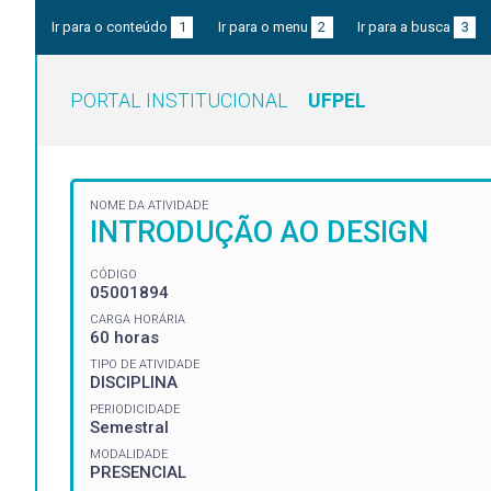
Ir para o conteúdo
1
Ir para o menu
2
Ir para a busca
3
PORTAL INSTITUCIONAL
UFPEL
NOME DA ATIVIDADE
INTRODUÇÃO AO DESIGN
CÓDIGO
05001894
CARGA HORÁRIA
60 horas
TIPO DE ATIVIDADE
DISCIPLINA
PERIODICIDADE
Semestral
MODALIDADE
PRESENCIAL