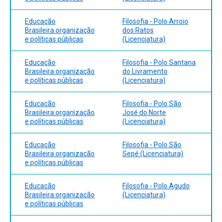
Aspectos históricos da Profissão Docentes
Políticas de Formação Docente
Educação
Filosofia - Polo Arroio
Valorização do Magistério: carreira e políticas salariais
Brasileira:organização
dos Ratos
* POLÍTICAS PÚBLICAS DA EDUCAÇÃO BRASILEIRA NA
e políticas públicas
(Licenciatura)
ATUALIDADE
Políticas Públicas em Educação
Educação
Filosofia - Polo Santana
Implantação da LDBEN
Brasileira:organização
do Livramento
Políticas educacionais na modalidade da educação a
e políticas públicas
(Licenciatura)
distância
Educação e Movimentos Sociais
Educação
Filosofia - Polo São
Educação de Adultos e Erradicação do Analfabetismo
Brasileira:organização
José do Norte
Educação e financiamento internacional: Banco Mundial,
e políticas públicas
(Licenciatura)
UNESCO
Limites e perspectivas da Educação Brasileira
Educação
Filosofia - Polo São
Brasileira:organização
Sepé (Licenciatura)
e políticas públicas
Educação
Filosofia - Polo Agudo
Brasileira:organização
(Licenciatura)
e políticas públicas