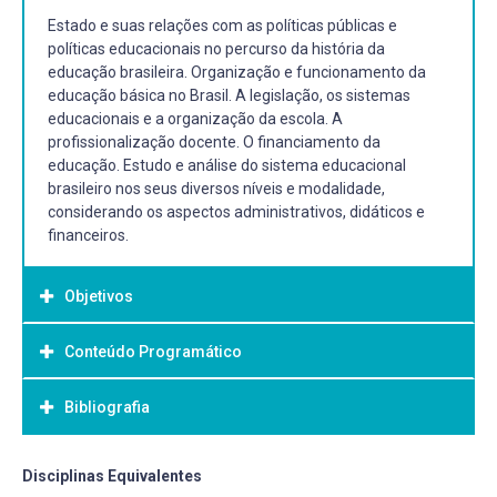
Estado e suas relações com as políticas públicas e
políticas educacionais no percurso da história da
educação brasileira. Organização e funcionamento da
educação básica no Brasil. A legislação, os sistemas
educacionais e a organização da escola. A
profissionalização docente. O financiamento da
educação. Estudo e análise do sistema educacional
brasileiro nos seus diversos níveis e modalidade,
considerando os aspectos administrativos, didáticos e
financeiros.
Objetivos
Conteúdo Programático
Objetivo Geral:
Compreensão da legislação, das políticas educacionais e
Bibliografia
* ESTADO, EDUCAÇÃO E SOCIEDADE
da realidade educacional na sua relação com a estrutura
Educação: estrutura e sistema;
política, econômica e social;
As finalidades e objetivos da educação;
Desenvolver um olhar crítico sobre os sistemas
Bibliografia Básica:
Disciplinas Equivalentes
A educação brasileira em dados;
educacionais para construir instrumentos que permitam