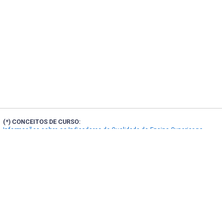
(*) CONCEITOS DE CURSO:
Informações sobre os Indicadores de Qualidade do Ensino Superior no
Portal INEP
(**) FORMAS DE INGRESSO:
Localização e contatos