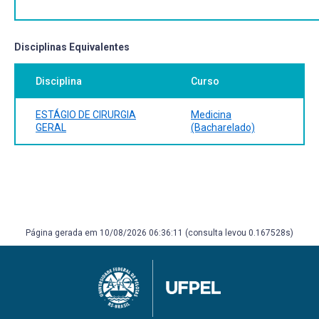
Cirurgia da Vesicula Biliar
Hérnias da parede Abdominal
Cirurgia dos tumores Cutâneos
Cirurgia Gástrica Benigna
Disciplinas Equivalentes
Doenças hemorroidárias
Cirurgia das vias biliares
Disciplina
Curso
Hiperplasia e Cancer de Próstata
ESTÁGIO DE CIRURGIA
Medicina
GERAL
(Bacharelado)
Página gerada em 10/08/2026 06:36:11 (consulta levou 0.167528s)