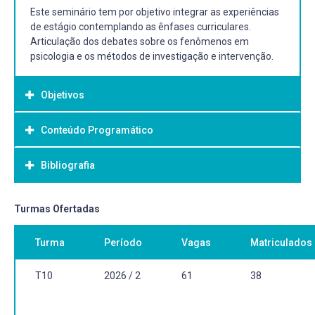
Este seminário tem por objetivo integrar as experiências
de estágio contemplando as ênfases curriculares.
Articulação dos debates sobre os fenômenos em
psicologia e os métodos de investigação e intervenção.
Objetivos
Conteúdo Programático
Objetivo Geral:
Desenvolver o raciocínio clínico e habilidades clínicas
Bibliografia
Debates e leituras sobre Psicodiagnóstico,
específicas.
aconselhamento psicológico, intervenções
psicossociais e psicoterapia.
Bibliografia Básica:
Turmas Ofertadas
CORDIOLI, Aristides Volpato. Psicoterapias: abordagens
Turma
Período
Vagas
Matriculados
atuais . 3. ed. -. Porto Alegre: Artmed, 2008.
RANGÉ, Bernard (Org.). Psicoterapias cognitivo-
comportamentais: um diálogo com a psiquiatria . Porto
T10
2026 / 2
61
38
Alegre: Artmed, 2008.
BECK, Judith S. Terapia cognitiva para desafios clínicos: o