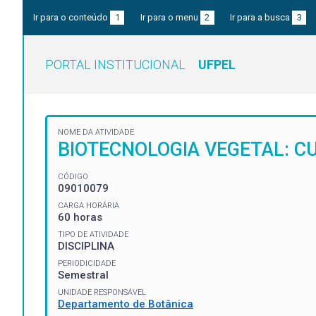
Ir para o conteúdo
1
Ir para o menu
2
Ir para a busca
3
PORTAL INSTITUCIONAL
UFPEL
NOME DA ATIVIDADE
BIOTECNOLOGIA VEGETAL: C
CÓDIGO
09010079
CARGA HORÁRIA
60 horas
TIPO DE ATIVIDADE
DISCIPLINA
PERIODICIDADE
Semestral
UNIDADE RESPONSÁVEL
Departamento de Botânica