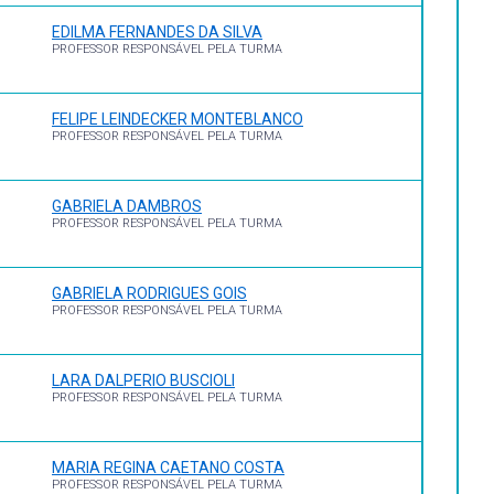
722. Número de chamada: 001.42 M313e (BCS)
EDILMA FERNANDES DA SILVA
São Paulo: Pioneira, 1998. 320 p. ISBN 8522100705. Número
PROFESSOR RESPONSÁVEL PELA TURMA
e. São Cristovão: Editora UFS, 2006. 89 p. ISBN
FELIPE LEINDECKER MONTEBLANCO
PROFESSOR RESPONSÁVEL PELA TURMA
GABRIELA DAMBROS
PROFESSOR RESPONSÁVEL PELA TURMA
GABRIELA RODRIGUES GOIS
PROFESSOR RESPONSÁVEL PELA TURMA
LARA DALPERIO BUSCIOLI
PROFESSOR RESPONSÁVEL PELA TURMA
MARIA REGINA CAETANO COSTA
PROFESSOR RESPONSÁVEL PELA TURMA