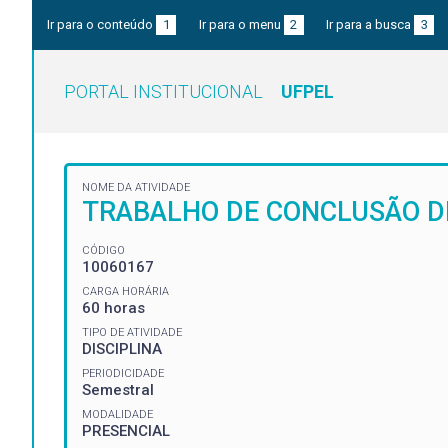
Ir para o conteúdo
1
Ir para o menu
2
Ir para a busca
3
PORTAL INSTITUCIONAL
UFPEL
NOME DA ATIVIDADE
TRABALHO DE CONCLUSÃO DE
CÓDIGO
10060167
CARGA HORÁRIA
60 horas
TIPO DE ATIVIDADE
DISCIPLINA
PERIODICIDADE
Semestral
MODALIDADE
PRESENCIAL