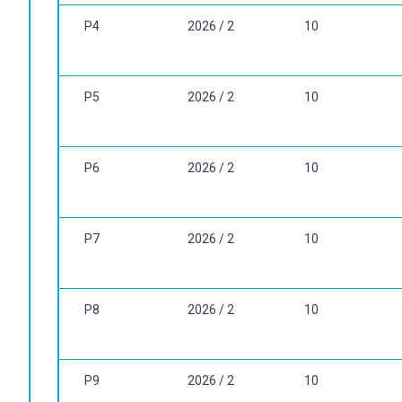
MARCANTONIO, Antonia Terezinha. Elaboração e divulgaçã
P4
2026 / 2
10
OLIVEIRA, Silvio Luiz de. Tratado de metodologia científi
de chamada: 001.43 O48t (BCS) PARDO, Maria Benedita Lima
9788587110619. Número de chamada: 001.4 P226a (BCS
P5
2026 / 2
10
P6
2026 / 2
10
P7
2026 / 2
10
P8
2026 / 2
10
P9
2026 / 2
10