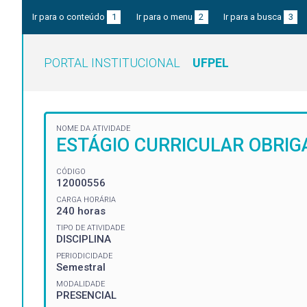
Ir para o conteúdo
1
Ir para o menu
2
Ir para a busca
3
PORTAL INSTITUCIONAL
UFPEL
NOME DA ATIVIDADE
ESTÁGIO CURRICULAR OBRIG
CÓDIGO
12000556
CARGA HORÁRIA
240 horas
TIPO DE ATIVIDADE
DISCIPLINA
PERIODICIDADE
Semestral
MODALIDADE
PRESENCIAL