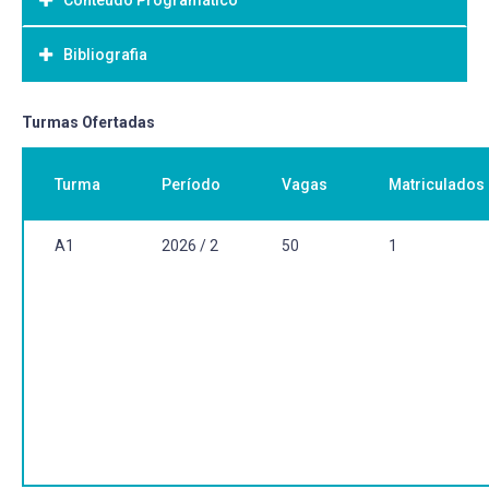
Conteúdo Programático
Objetivo Geral:
Bibliografia
Bibliografia Básica:
Turmas Ofertadas
Turma
Período
Vagas
Matriculados
A1
2026 / 2
50
1