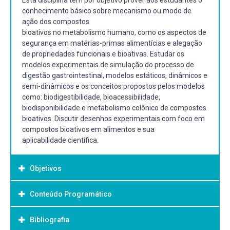
Esta disciplina tem por objetivo prover aos estudantes o
conhecimento básico sobre mecanismo ou modo de
ação dos compostos
bioativos no metabolismo humano, como os aspectos de
segurança em matérias-primas alimentícias e alegação
de propriedades funcionais e bioativas. Estudar os
modelos experimentais de simulação do processo de
digestão gastrointestinal, modelos estáticos, dinâmicos e
semi-dinâmicos e os conceitos propostos pelos modelos
como: biodigestibilidade, bioacessibilidade,
biodisponibilidade e metabolismo colônico de compostos
bioativos. Discutir desenhos experimentais com foco em
compostos bioativos em alimentos e sua
aplicabilidade científica.
Objetivos
Conteúdo Programático
Objetivo Geral:
-
Bibliografia
Compostos bioativos: conceitos gerais e alegação de