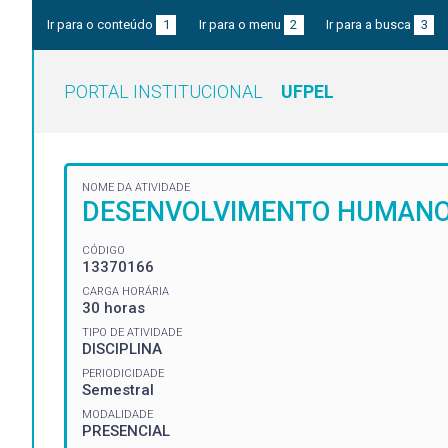
Ir para o conteúdo
1
Ir para o menu
2
Ir para a busca
3
PORTAL INSTITUCIONAL
UFPEL
NOME DA ATIVIDADE
DESENVOLVIMENTO HUMAN
CÓDIGO
13370166
CARGA HORÁRIA
30 horas
TIPO DE ATIVIDADE
DISCIPLINA
PERIODICIDADE
Semestral
MODALIDADE
PRESENCIAL