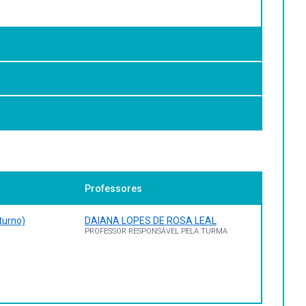
 Humano. Construir modelos para a prática de atividades
, 1996.
Professores
turno)
DAIANA LOPES DE ROSA LEAL
PROFESSOR RESPONSÁVEL PELA TURMA
gre: Artmed, 2009.