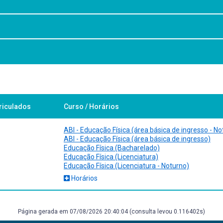
rá ter condições de:
ulares das células e de compostos químicos biologicamente importantes
oidratos e lipídeos; compreender as interações metabólicas que ocorre
o, Sarvier.
riculados
Curso / Horários
ísico. São Leopoldo, UNISINOS.
: exercise, performance, and clinical applications. Boston, WCB McGraw
a Koogan.
ABI - Educação Física (área básica de ingresso - No
uma introdução à química geral, orgânica e biológica. São Paulo, Manole
ABI - Educação Física (área básica de ingresso)
Educação Física (Bacharelado)
e bioquímica. Porto Alegre, Artmed.
Educação Física (Licenciatura)
Educação Física (Licenciatura - Noturno)
Horários
mpaign, Human Kinetics.
science. Champaign, Human Kinetics.
Página gerada em 07/08/2026 20:40:04 (consulta levou 0.116402s)