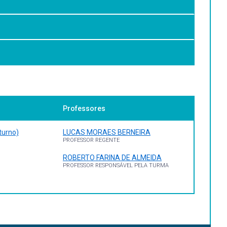
; descrever as reações realizadas pelas células vivas
m nos organismos vivos e sua relação com os diferentes
Professores
-Hill.
turno)
LUCAS MORAES BERNEIRA
PROFESSOR REGENTE
.
ROBERTO FARINA DE ALMEIDA
PROFESSOR RESPONSÁVEL PELA TURMA