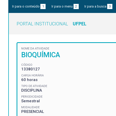
Ir para o conteúdo
1
Ir para o menu
2
Ir para a busca
3
PORTAL INSTITUCIONAL
UFPEL
NOME DA ATIVIDADE
BIOQUÍMICA
CÓDIGO
13380127
CARGA HORÁRIA
60 horas
TIPO DE ATIVIDADE
DISCIPLINA
PERIODICIDADE
Semestral
MODALIDADE
PRESENCIAL