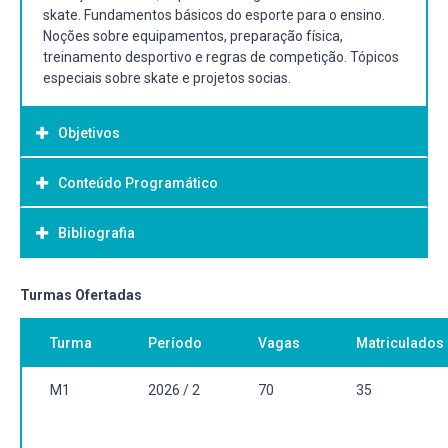
skate. Fundamentos básicos do esporte para o ensino.
Noções sobre equipamentos, preparação física,
treinamento desportivo e regras de competição. Tópicos
especiais sobre skate e projetos socias.
Objetivos
Conteúdo Programático
Objetivo Geral:
Proporcionar ao estudante de Educação Física uma
Bibliografia
discussão acerca dos temas envolvidos no skate,
iniciação, treinamento e aspectos histórico-culturais.
Ampliar o referencial de vivências corporais dos
Bibliografia Básica:
Turmas Ofertadas
estudantes.
ARMBRUST, I; LAURO, F.A.A. O skate e suas possibilidades
Turma
Período
Vagas
Matriculados
educacionais. Motriz, Revista de Educação Física, 16.3,
(2010): 799-807.
BRANDÃO, L. História e Esporte: leituras do corpo no filme
M1
2026 / 2
70
35
“Dogtown and z-boys”. Revista História em Reflexão, 3;
2009.