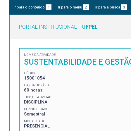
Ir para o conteúdo
1
Ir para o menu
2
Ir para a busca
3
PORTAL INSTITUCIONAL
UFPEL
NOME DA ATIVIDADE
SUSTENTABILIDADE E GESTÃ
CÓDIGO
15001054
CARGA HORÁRIA
60 horas
TIPO DE ATIVIDADE
DISCIPLINA
PERIODICIDADE
Semestral
MODALIDADE
PRESENCIAL