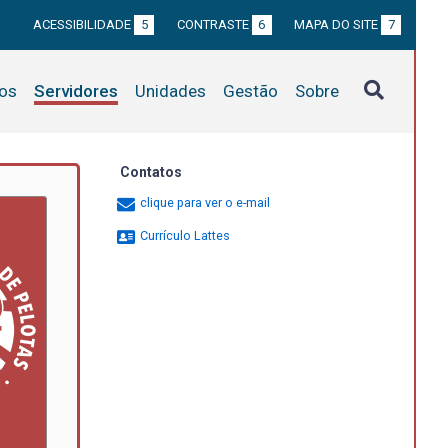
ACESSIBILIDADE
5
CONTRASTE
6
MAPA DO SITE
7
tos
Servidores
Unidades
Gestão
Sobre
Contatos
clique para ver o e-mail
Currículo Lattes