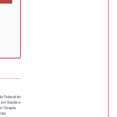
de Federal do
o em Saúde e
em Terapia
rais.