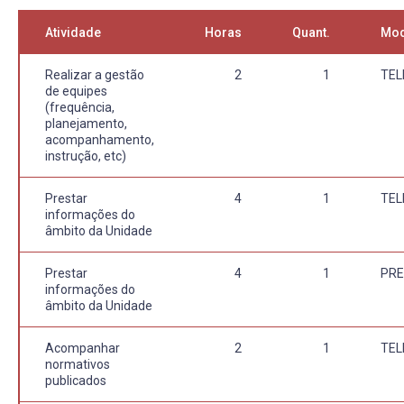
Atividade
Horas
Quant.
Mod
Realizar a gestão
2
1
TE
de equipes
(frequência,
planejamento,
acompanhamento,
instrução, etc)
Prestar
4
1
TE
informações do
âmbito da Unidade
Prestar
4
1
PRE
informações do
âmbito da Unidade
Acompanhar
2
1
TE
normativos
publicados