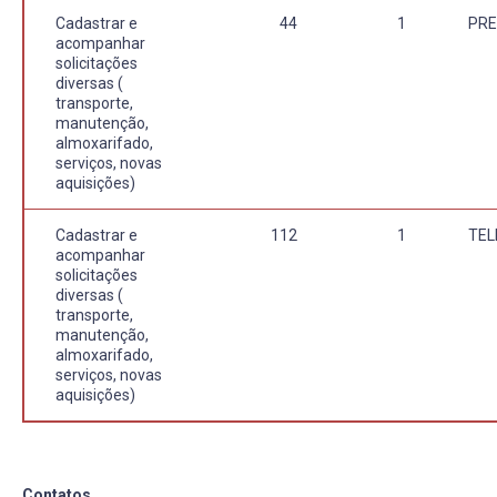
Cadastrar e
44
1
PRE
acompanhar
solicitações
diversas (
transporte,
manutenção,
almoxarifado,
serviços, novas
aquisições)
Cadastrar e
112
1
TE
acompanhar
solicitações
diversas (
transporte,
manutenção,
almoxarifado,
serviços, novas
aquisições)
Contatos