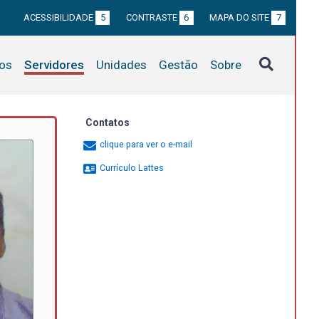
ACESSIBILIDADE
5
CONTRASTE
6
MAPA DO SITE
7
tos
Servidores
Unidades
Gestão
Sobre
Contatos
clique para ver o e-mail
Currículo Lattes