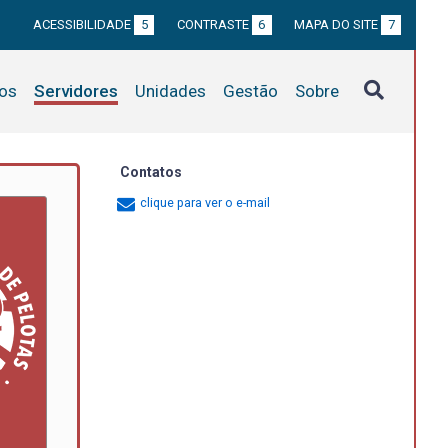
ACESSIBILIDADE
5
CONTRASTE
6
MAPA DO SITE
7
tos
Servidores
Unidades
Gestão
Sobre
Contatos
clique para ver o e-mail