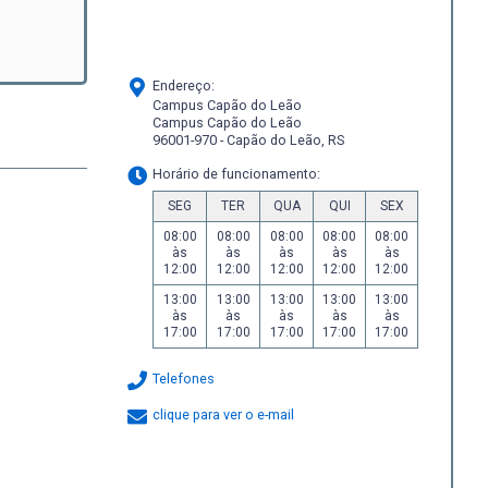
Endereço:
Campus Capão do Leão
Campus Capão do Leão
96001-970 - Capão do Leão, RS
Horário de funcionamento:
SEG
TER
QUA
QUI
SEX
08:00
08:00
08:00
08:00
08:00
às
às
às
às
às
12:00
12:00
12:00
12:00
12:00
13:00
13:00
13:00
13:00
13:00
às
às
às
às
às
17:00
17:00
17:00
17:00
17:00
Telefones
clique para ver o e-mail