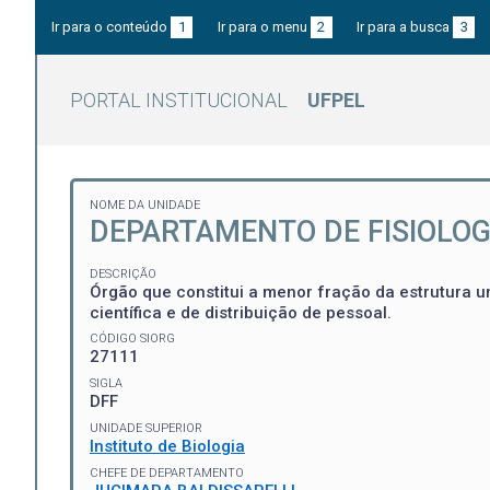
Ir para o conteúdo
1
Ir para o menu
2
Ir para a busca
3
PORTAL INSTITUCIONAL
UFPEL
NOME DA UNIDADE
DEPARTAMENTO DE FISIOLOG
DESCRIÇÃO
Órgão que constitui a menor fração da estrutura un
científica e de distribuição de pessoal.
CÓDIGO SIORG
27111
SIGLA
DFF
UNIDADE SUPERIOR
Instituto de Biologia
CHEFE DE DEPARTAMENTO