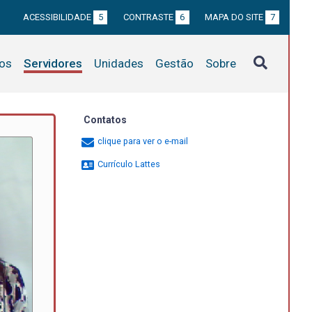
ACESSIBILIDADE
5
CONTRASTE
6
MAPA DO SITE
7
tos
Servidores
Unidades
Gestão
Sobre
Contatos
clique para ver o e-mail
Currículo Lattes