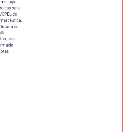
emiologia
ógicas pela
 UCPEL de
armacêutica,
 lotada no
ção
tos, Uso
armácia
lotas