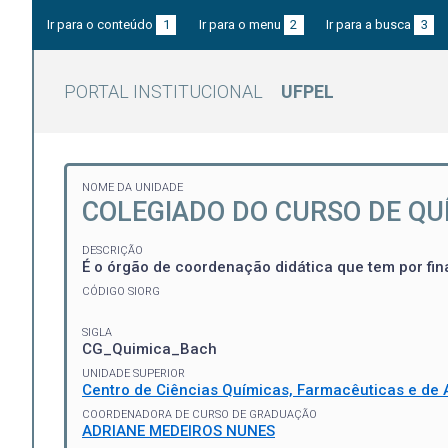
Ir para o conteúdo
1
Ir para o menu
2
Ir para a busca
3
PORTAL INSTITUCIONAL
UFPEL
NOME DA UNIDADE
COLEGIADO DO CURSO DE QUÍ
DESCRIÇÃO
É o órgão de coordenação didática que tem por fin
CÓDIGO SIORG
SIGLA
CG_Quimica_Bach
UNIDADE SUPERIOR
Centro de Ciências Químicas, Farmacêuticas e de 
COORDENADORA DE CURSO DE GRADUAÇÃO
ADRIANE MEDEIROS NUNES