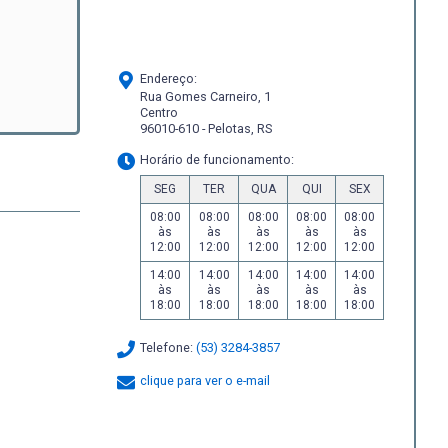
Endereço:
Rua Gomes Carneiro, 1
Centro
96010-610 - Pelotas, RS
Horário de funcionamento:
SEG
TER
QUA
QUI
SEX
08:00
08:00
08:00
08:00
08:00
às
às
às
às
às
12:00
12:00
12:00
12:00
12:00
14:00
14:00
14:00
14:00
14:00
às
às
às
às
às
18:00
18:00
18:00
18:00
18:00
Telefone:
(53) 3284-3857
clique para ver o e-mail