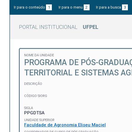
Ir para o conteúdo
1
Ir para o menu
2
Ir para a busca
3
PORTAL INSTITUCIONAL
UFPEL
NOME DA UNIDADE
PROGRAMA DE PÓS-GRADUA
TERRITORIAL E SISTEMAS A
DESCRIÇÃO
CÓDIGO SIORG
SIGLA
PPGDTSA
UNIDADE SUPERIOR
Faculdade de Agronomia Eliseu Maciel