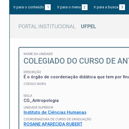
Ir para o conteúdo
1
Ir para o menu
2
Ir para a busca
3
PORTAL INSTITUCIONAL
UFPEL
NOME DA UNIDADE
COLEGIADO DO CURSO DE A
DESCRIÇÃO
É o órgão de coordenação didática que tem por fin
CÓDIGO SIORG
SIGLA
CG_Antropologia
UNIDADE SUPERIOR
Instituto de Ciências Humanas
COORDENADORA DE CURSO DE GRADUAÇÃO
ROSANE APARECIDA RUBERT