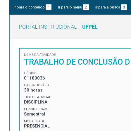
Ir para o conteúdo
1
Ir para o menu
2
Ir para a busca
3
PORTAL INSTITUCIONAL
UFPEL
NOME DA ATIVIDADE
TRABALHO DE CONCLUSÃO DE
CÓDIGO
01180036
CARGA HORÁRIA
30 horas
TIPO DE ATIVIDADE
DISCIPLINA
PERIODICIDADE
Semestral
MODALIDADE
PRESENCIAL