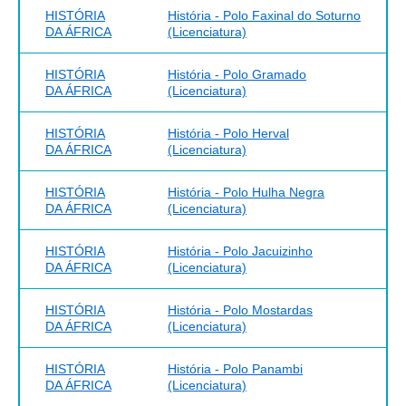
socioculturais do sul de Moçambique (1890-1940).
HISTÓRIA
História - Polo Faxinal do Soturno
Revista Brasileira de História (ONLINE), v. 39, p. 155-
DA ÁFRICA
(Licenciatura)
177, 2019.Disponível em:
https://www.scielo.br/j/rbh/a/HRbRxstZg8Q5HN8q9jtYkLw/abstra
HISTÓRIA
História - Polo Gramado
lang=pt.
DA ÁFRICA
(Licenciatura)
http://unesdoc.unesco.org/images/0019/001902/190249POR.pdf
HISTÓRIA
História - Polo Herval
DA ÁFRICA
(Licenciatura)
HISTÓRIA
História - Polo Hulha Negra
DA ÁFRICA
(Licenciatura)
HISTÓRIA
História - Polo Jacuizinho
DA ÁFRICA
(Licenciatura)
HISTÓRIA
História - Polo Mostardas
DA ÁFRICA
(Licenciatura)
HISTÓRIA
História - Polo Panambi
DA ÁFRICA
(Licenciatura)