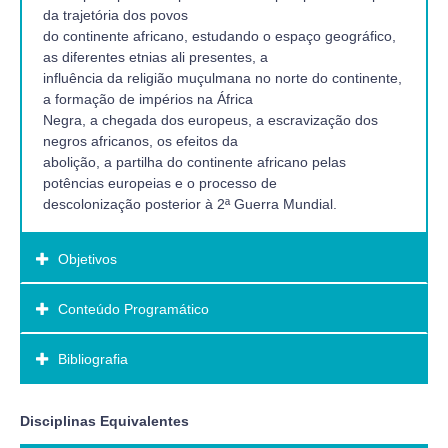
da trajetória dos povos
do continente africano, estudando o espaço geográfico,
as diferentes etnias ali presentes, a
influência da religião muçulmana no norte do continente,
a formação de impérios na África
Negra, a chegada dos europeus, a escravização dos
negros africanos, os efeitos da
abolição, a partilha do continente africano pelas
potências europeias e o processo de
descolonização posterior à 2ª Guerra Mundial.
Objetivos
Conteúdo Programático
Objetivo Geral:
Compreender as características geográficas do
Bibliografia
continente africano e os traços culturais
característicos dos distintos grupos étnicos que ocupam
o seu território.
Bibliografia Básica:
Disciplinas Equivalentes
Discutir a formação dos impérios na África Negra (século