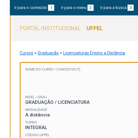
Ir para o conteúdo
1
Ir para o menu
2
Ir para a busca
3
PORTAL INSTITUCIONAL
UFPEL
Cursos
>
Graduação
>
Licenciaturas Ensino a Distância
NOME DO CURSO /
CONCEITOS (*)
NÍVEL / GRAU
GRADUAÇÃO / LICENCIATURA
MODALIDADE
A distância
TURNO
INTEGRAL
CÓDIGO UFPEL